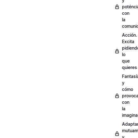
y
poténci
con
la
comuni
Acción.
Excita
pidiend
lo
que
quieres
Fantasí
y
cómo
provoca
con
la
imagina
Adapta
mutuam
y