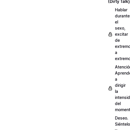
(Dirty Talk)
Hablar
durante
el
sexo,
excitar
de
extrem
a
extrem
Atenció
Aprend
a
dirigir
la
intensi
del
momen
Deseo.
Siéntelo