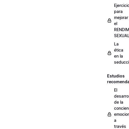
Ejercici
para
mejorar
el
RENDI
SEXUA
La
ética
en la
seducc
Estudios
recomend
El
desarrol
de la
concien
emocion
a
través