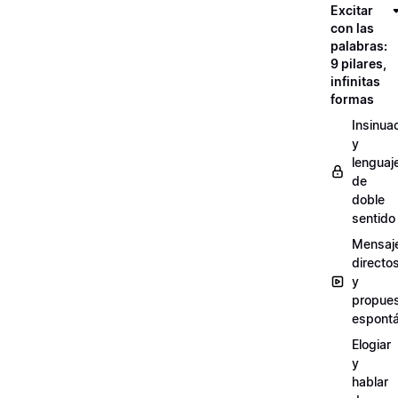
Excitar
con las
palabras:
9 pilares,
infinitas
formas
Insinua
y
lenguaj
de
doble
sentido
Mensaj
directo
y
propue
espont
Elogiar
y
hablar