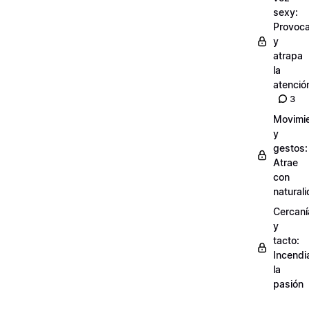
sexy:
Provoc
y
atrapa
la
atenció
3
Movimi
y
gestos:
Atrae
con
natural
Cercaní
y
tacto:
Incendi
la
pasión