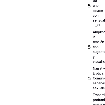
de
uno
mismo
con
sensual
1
Amplifi
la
tensión
con
sugesti
y
visuali
Narrati
Erótica.
Comuni
escena
sexuale
Transmit
profund
misterio