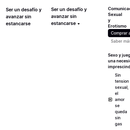
Comunica
Ser un desafío y
Ser un desafío y
Sexual
avanzar sin
avanzar sin
y
estancarse
estancarse
Erotismo
Comprar 
Saber má
Sexo y jue
una neces
imprescind
Sin
tension
sexual,
el
amor
se
queda
sin
gas