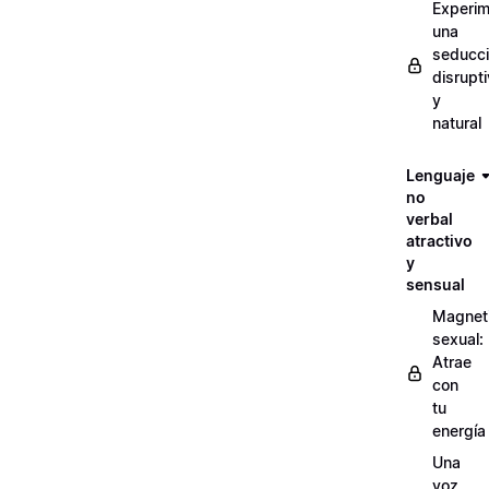
Experi
una
seducc
disrupt
y
natural
Lenguaje
no
verbal
atractivo
y
sensual
Magnet
sexual:
Atrae
con
tu
energía
Una
voz