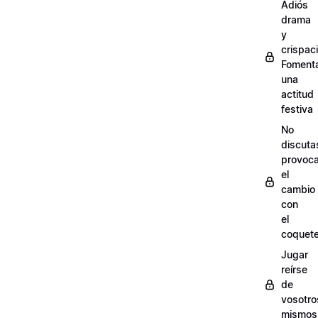
Adiós
drama
y
crispac
Foment
una
actitud
festiva
No
discuta
provoc
el
cambio
con
el
coquet
Jugar
reírse
de
vosotro
mismos