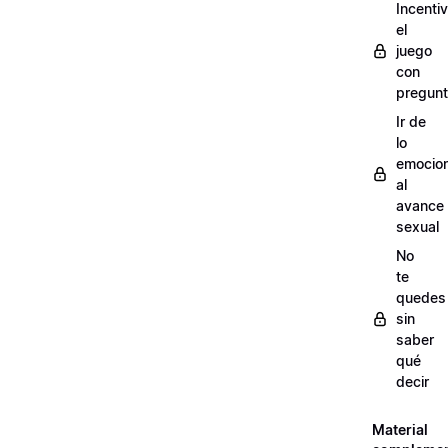
Incenti
el
juego
con
pregun
Ir de
lo
emocion
al
avance
sexual
No
te
quedes
sin
saber
qué
decir
Material