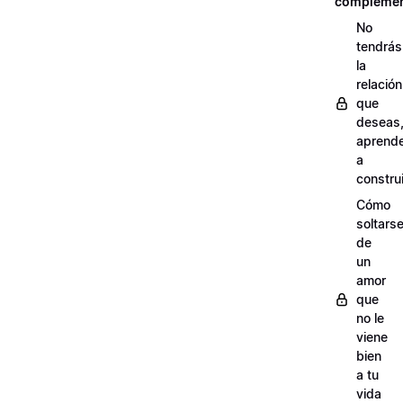
complemen
No
tendrás
la
relación
que
deseas
aprend
a
construi
Cómo
soltars
de
un
amor
que
no le
viene
bien
a tu
vida