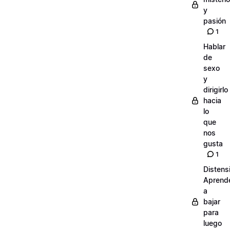
y
pasión
1
Hablar
de
sexo
y
dirigirlo
hacia
lo
que
nos
gusta
1
Distens
Aprend
a
bajar
para
luego