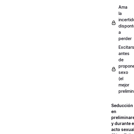
Ama
la
incerti
dispont
a
perder
Excitar
antes
de
propon
sexo
(el
mejor
prelimin
Seducción
en
preliminar
y durante e
acto sexua