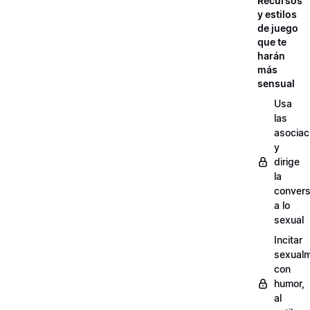
Recursos
y estilos
de juego
que te
harán
más
sensual
Usa
las
asociac
y
dirige
la
convers
a lo
sexual
Incitar
sexual
con
humor,
al