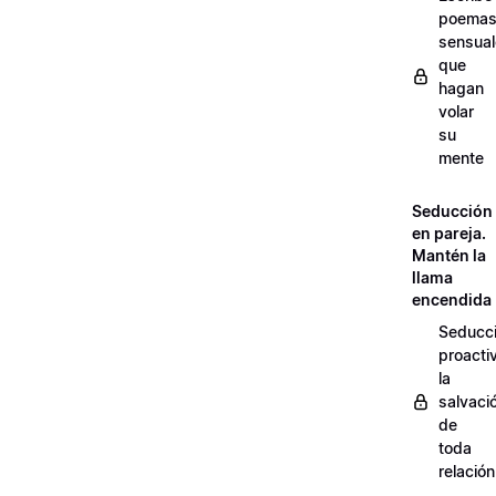
poema
sensua
que
hagan
volar
su
mente
Seducción
en pareja.
Mantén la
llama
encendida
Seducc
proacti
la
salvaci
de
toda
relación