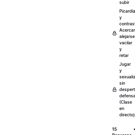
subir
Picardí
y
contras
Acercar
alejarse
vacilar
y
retar
Jugar
y
sexuali
sin
despert
defens
(Clase
en
directo)
15