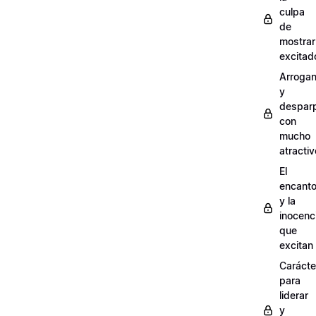
culpa
de
mostra
excitad
Arrogan
y
despar
con
mucho
atractiv
El
encant
y la
inocenc
que
excitan
Carácte
para
liderar
y