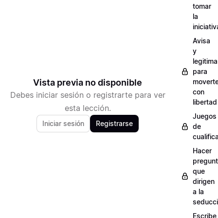
tomar
la
iniciativ
Avisa
y
legitima
para
Vista previa no disponible
movert
con
Debes iniciar sesión o registrarte para ver
libertad
esta lección.
Juegos
Iniciar sesión
Registrarse
de
cualific
Hacer
pregun
que
dirigen
a la
seducc
Escribe