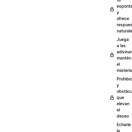
espont
y
ofrece
respue
natural
Juega
a las
adivina
mantén
el
misterio
Prohibi
y
obstácu
que
elevan
el
deseo
Echarle
la