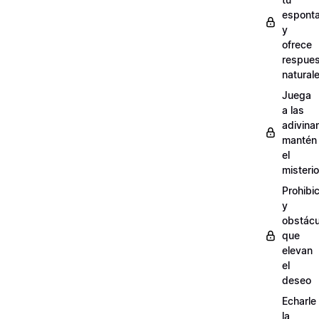
espont
y
ofrece
respue
natural
Juega
a las
adivina
mantén
el
misterio
Prohibi
y
obstácu
que
elevan
el
deseo
Echarle
la