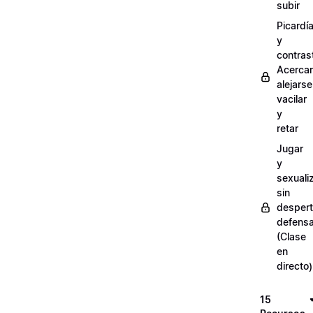
subir
Picardí
y
contras
Acercar
alejarse
vacilar
y
retar
Jugar
y
sexuali
sin
despert
defens
(Clase
en
directo)
15