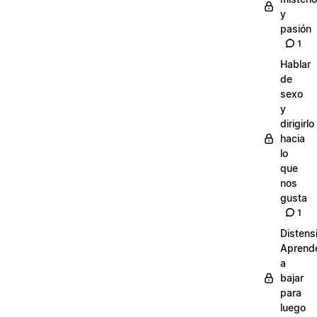
y
pasión
1
Hablar
de
sexo
y
dirigirlo
hacia
lo
que
nos
gusta
1
Distens
Aprend
a
bajar
para
luego