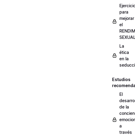
Ejercici
para
mejorar
el
RENDI
SEXUA
La
ética
en la
seducc
Estudios
recomend
El
desarrol
de la
concien
emocion
a
través