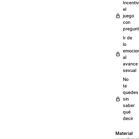
Incenti
el
juego
con
pregun
Ir de
lo
emocion
al
avance
sexual
No
te
quedes
sin
saber
qué
decir
Material