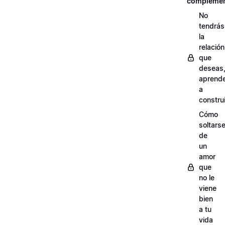
complemen
No
tendrás
la
relación
que
deseas
aprend
a
construi
Cómo
soltars
de
un
amor
que
no le
viene
bien
a tu
vida