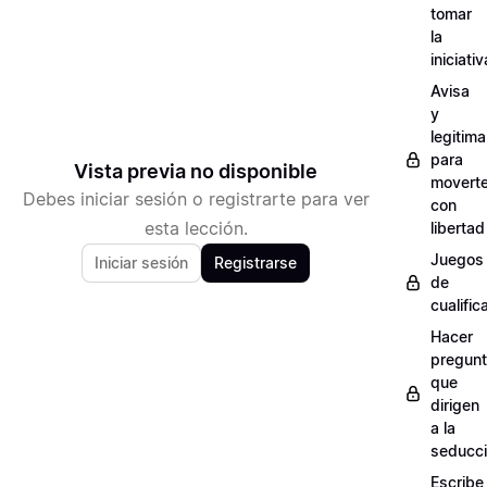
tomar
la
iniciativ
Avisa
y
legitima
para
Vista previa no disponible
movert
Debes iniciar sesión o registrarte para ver
con
esta lección.
libertad
Juegos
Iniciar sesión
Registrarse
de
cualific
Hacer
pregun
que
dirigen
a la
seducc
Escribe