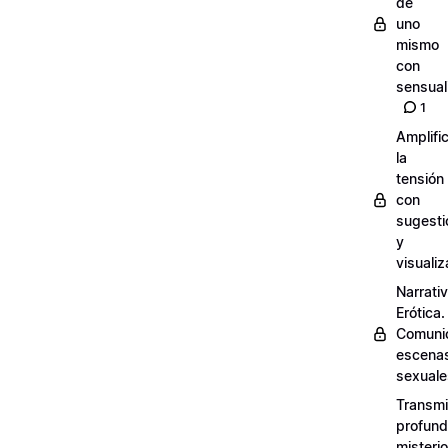
de
uno
mismo
con
sensual
1
Amplifi
la
tensión
con
sugesti
y
visuali
Narrati
Erótica.
Comuni
escena
sexuale
Transmit
profund
misterio