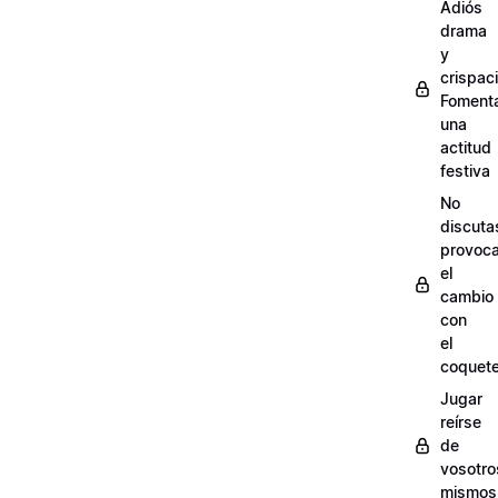
Adiós
drama
y
crispac
Foment
una
actitud
festiva
No
discuta
provoc
el
cambio
con
el
coquet
Jugar
reírse
de
vosotro
mismos