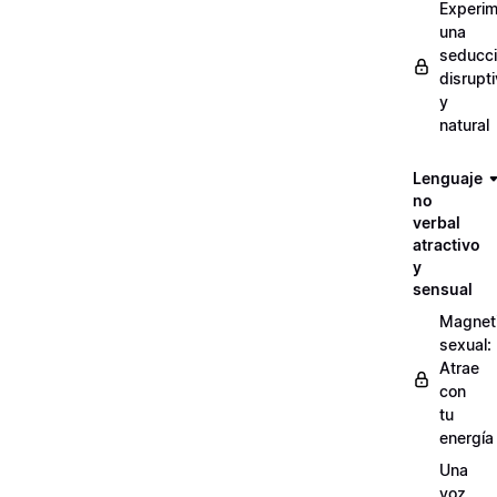
Experi
una
seducc
disrupt
y
natural
Lenguaje
no
verbal
atractivo
y
sensual
Magnet
sexual:
Atrae
con
tu
energía
Una
voz