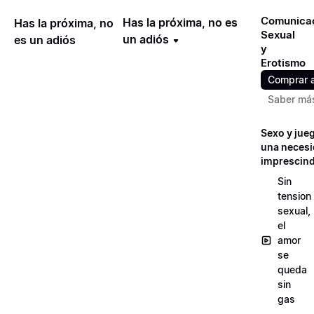
Comunica
Has la próxima, no es
Has la próxima, no
Sexual
un adiós
es un adiós
y
Erotismo
Comprar 
Saber má
Sexo y jue
una neces
imprescind
Sin
tension
sexual,
el
amor
se
queda
sin
gas