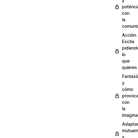
y
poténci
con
la
comuni
Acción.
Excita
pidiend
lo
que
quieres
Fantasí
y
cómo
provoca
con
la
imagina
Adapta
mutuam
y