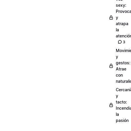
sexy:
Provoc
y
atrapa
la
atenció
3
Movimi
y
gestos:
Atrae
con
natural
Cercaní
y
tacto:
Incendi
la
pasión