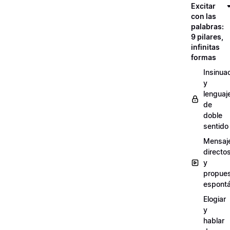
Excitar
con las
palabras:
9 pilares,
infinitas
formas
Insinua
y
lenguaj
de
doble
sentido
Mensaj
directo
y
propue
espont
Elogiar
y
hablar