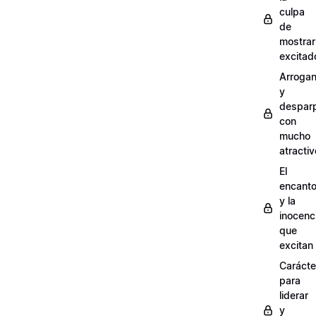
culpa
de
mostra
excitad
Arrogan
y
despar
con
mucho
atractiv
El
encant
y la
inocenc
que
excitan
Carácte
para
liderar
y