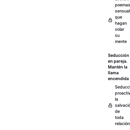
poema
sensua
que
hagan
volar
su
mente
Seducción
en pareja.
Mantén la
llama
encendida
Seducc
proacti
la
salvaci
de
toda
relación