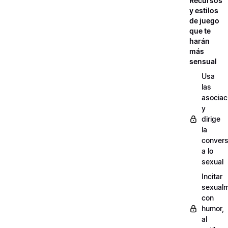
Recursos
y estilos
de juego
que te
harán
más
sensual
Usa
las
asociac
y
dirige
la
convers
a lo
sexual
Incitar
sexual
con
humor,
al