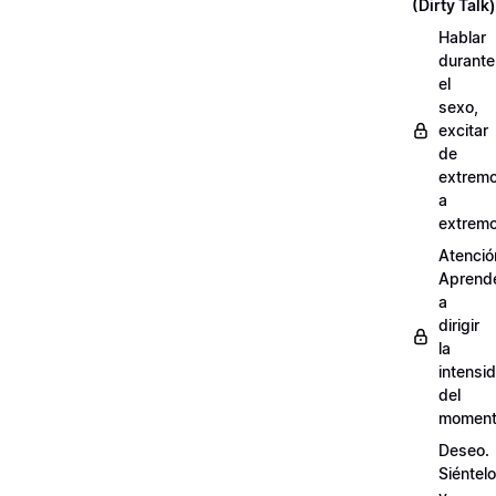
(Dirty Talk)
Hablar
durante
el
sexo,
excitar
de
extrem
a
extrem
Atenció
Aprend
a
dirigir
la
intensi
del
momen
Deseo.
Siéntelo