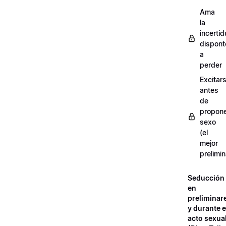
Ama
la
incerti
dispont
a
perder
Excitar
antes
de
propon
sexo
(el
mejor
prelimin
Seducción
en
preliminar
y durante e
acto sexua