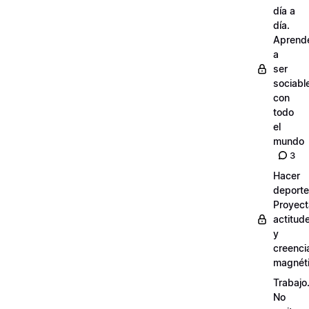
día a
día.
Aprend
a
ser
sociabl
con
todo
el
mundo
3
Hacer
deporte
Proyect
actitud
y
creenci
magnét
Trabajo
No