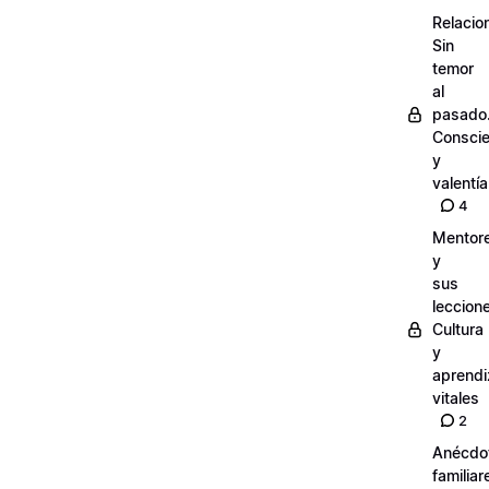
Relacio
Sin
temor
al
pasado
Conscie
y
valentía
4
Mentor
y
sus
leccion
Cultura
y
aprendi
vitales
2
Anécdo
familiar