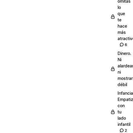
omitas
lo
que
te
hace
más
atractiv
6
Dinero.
Ni
alardea
ni
mostra
débil
Infancia
Empati
con
tu
lado
infantil
2