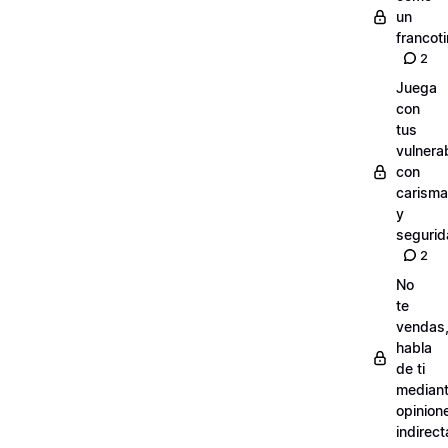
un
francot
2
Juega
con
tus
vulnera
con
carisma
y
seguri
2
No
te
vendas
habla
de ti
median
opinion
indirect