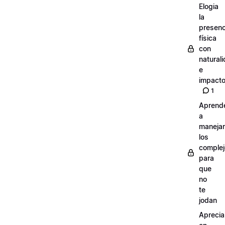
Elogia
la
presenc
física
con
natural
e
impact
1
Aprend
a
manejar
los
comple
para
que
no
te
jodan
Aprecia