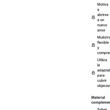
Motiva
a
abrirse
a un
nuevo
amor
Muéstr
flexible
y
compre
Utiliza
la
adaptab
para
cubrir
objecio
Material
complemen
Sobre