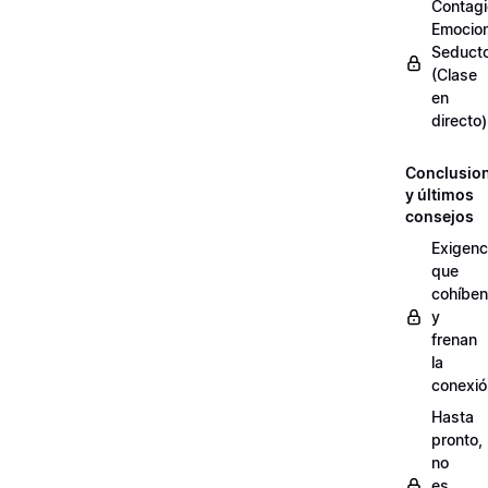
Contagi
Emocion
Seduct
(Clase
en
directo)
Conclusio
y últimos
consejos
Exigenc
que
cohíben
y
frenan
la
conexió
Hasta
pronto,
no
es