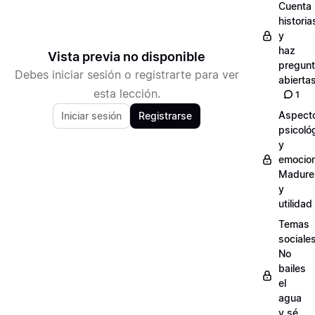
Cuenta
historia
y
haz
Vista previa no disponible
pregun
Debes iniciar sesión o registrarte para ver
abierta
esta lección.
1
Aspect
Iniciar sesión
Registrarse
psicoló
y
emocion
Madure
y
utilidad
Temas
sociales
No
bailes
el
agua
y sé