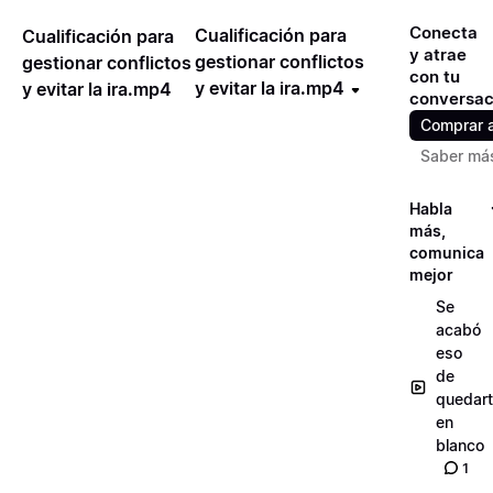
Conecta
Cualificación para
Cualificación para
y atrae
gestionar conflictos
gestionar conflictos
con tu
y evitar la ira.mp4
y evitar la ira.mp4
conversac
Comprar 
Saber má
Habla
más,
comunica
mejor
Se
acabó
eso
de
quedar
en
blanco
1