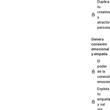
Duplica
tu
creativ
y
atractiv
persona
Genera
conexión
emocional
y empatía
El
poder
de la
conexió
emocion
Explota
tu
empatí
y sal
del