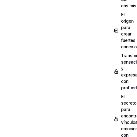
ensimi
El
origen
para
crear
fuertes
conexi
Transmit
sensac
y
expres
con
profund
El
secreto
para
encontr
vínculo
emocio
con