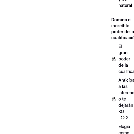
natural
Domina el
increíble
poder de la
cualificaci
El
gran
poder
de la
cualific
Anticíp
a las
inferen
o te
dejarán
KO
2
Elogia
como