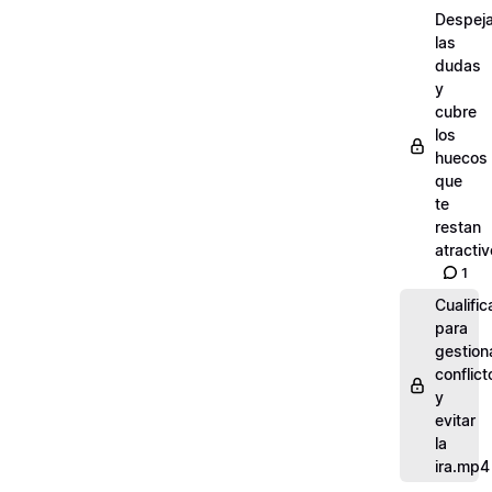
Despej
las
dudas
y
cubre
los
huecos
que
te
restan
atractiv
1
Cualific
para
gestion
conflict
y
evitar
la
ira.mp4