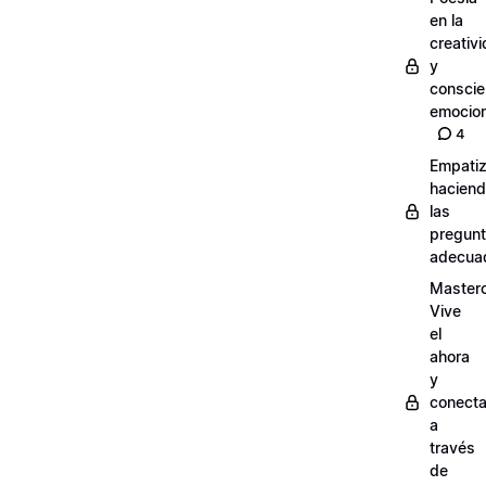
en la
creativ
y
conscie
emocion
4
Empati
hacien
las
pregun
adecua
Masterc
Vive
el
ahora
y
conect
a
través
de