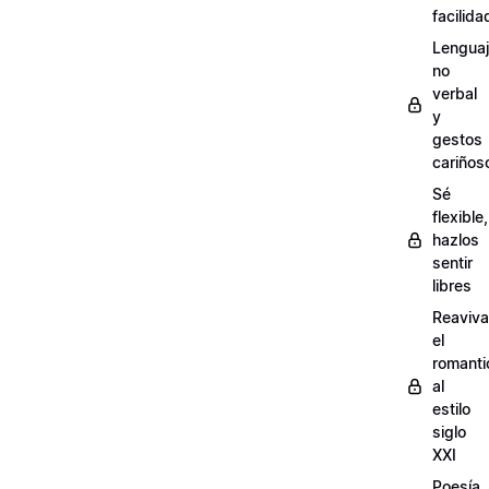
facilida
Lengua
no
verbal
y
gestos
cariños
Sé
flexible,
hazlos
sentir
libres
Reaviva
el
romanti
al
estilo
siglo
XXI
Poesía