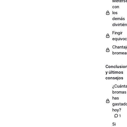
Meters
con
los
demás
divirti
Fingir
equivoc
Chantaj
bromea
Conclusio
y últimos
consejos
¿Cuánt
bromas
has
gastad
hoy?
1
Si