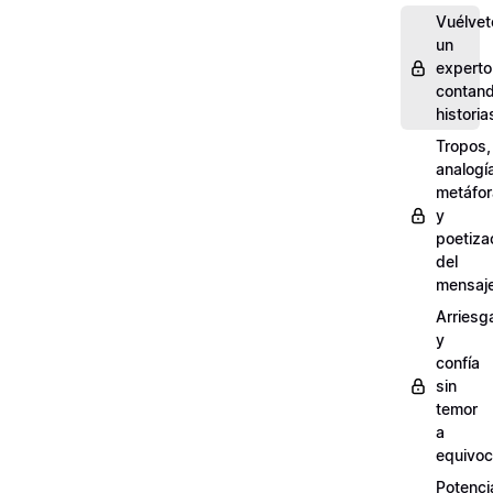
Vuélvet
un
experto
contan
historia
Tropos,
analogí
metáfo
y
poetiza
del
mensaj
Arriesg
y
confía
sin
temor
a
equivoc
Potenci