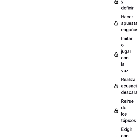
y
definir
Hacer
apuest
engaño
Imitar
o
jugar
con
la
voz
Realiza
acusac
descar
Reírse
de
los
tópicos
Exigir
con