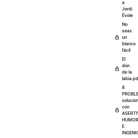
a
Jordi
Évole
No
seas
un
blanco
fácil
El
don
de la
labia.pd
8
PROBL
solucio
con
ASERTI
HUMO
E
INGENI