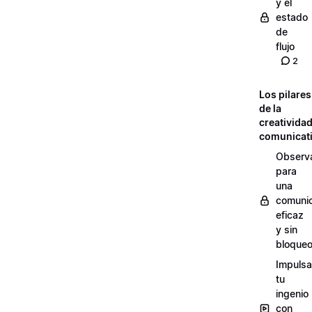
y el
estado
de
flujo
2
Los pilares
de la
creativida
comunicat
Observ
para
una
comuni
eficaz
y sin
bloque
Impulsa
tu
ingenio
con