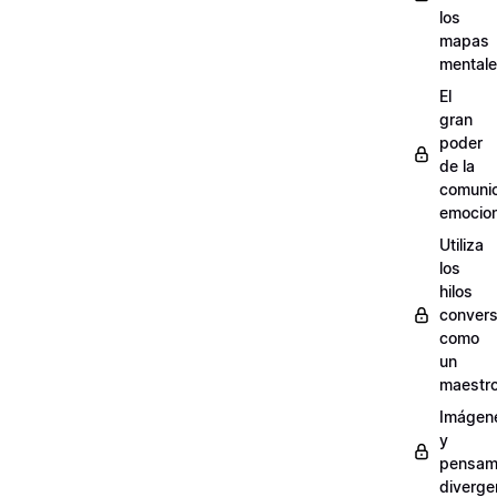
los
mapas
mental
El
gran
poder
de la
comuni
emocion
Utiliza
los
hilos
convers
como
un
maestr
Imágen
y
pensam
diverge