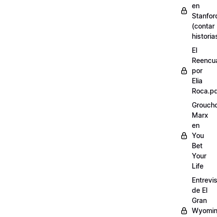
en
Stanfor
(contar
historia
El
Reencu
por
Elia
Roca.p
Grouch
Marx
en
You
Bet
Your
Life
Entrevi
de El
Gran
Wyomi