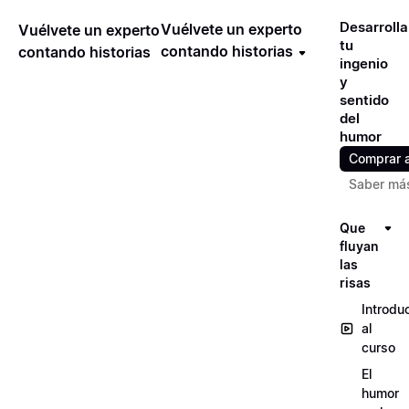
Desarrolla
Vuélvete un experto
Vuélvete un experto
tu
contando historias
contando historias
ingenio
y
sentido
del
humor
Comprar 
Saber má
Que
fluyan
las
risas
Introdu
al
curso
El
humor