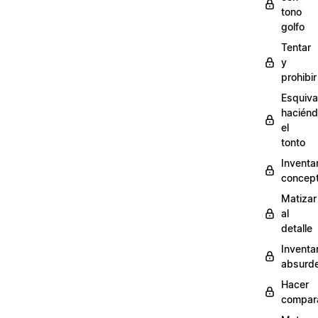
tono
golfo
Tentar
y
prohibir
Esquiva
hacién
el
tonto
Inventa
concep
Matizar
al
detalle
Inventa
absurd
Hacer
compar