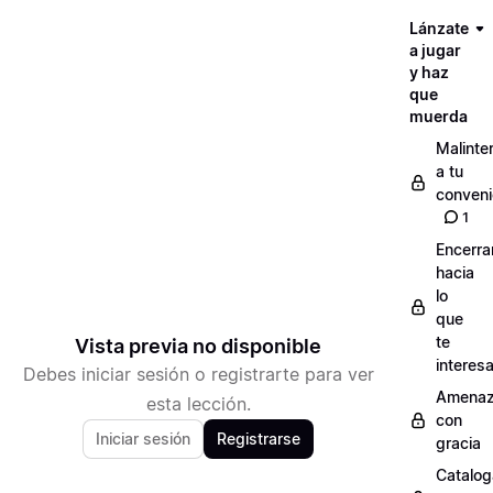
Lánzate
a jugar
y haz
que
muerda
Malinte
a tu
conveni
1
Encerra
hacia
lo
que
te
Vista previa no disponible
interes
Debes iniciar sesión o registrarte para ver
Amenaz
esta lección.
con
Iniciar sesión
Registrarse
gracia
Catalog