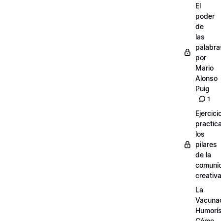
El
poder
de
las
palabra
por
Mario
Alonso
Puig
1
Ejercici
practic
los
pilares
de la
comuni
creativ
La
Vacuna
Humorís
Cómo