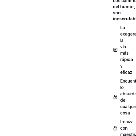
Los camin
del humor,
son
inescrutab
La
exagera
la
vía
más
rápida
y
eficaz
Encuent
lo
absurd
de
cualqui
cosa
Ironiza
con
maestrí