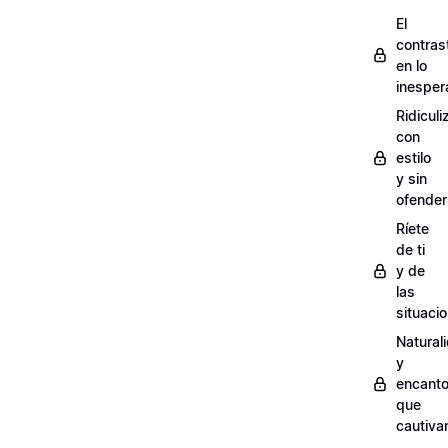
El
contras
en lo
inesper
Ridiculi
con
estilo
y sin
ofender
Ríete
de ti
y de
las
situaci
Natural
y
encant
que
cautiva