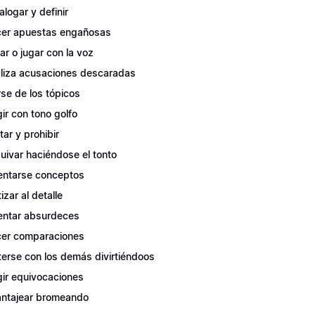
alogar y definir
er apuestas engañosas
tar o jugar con la voz
liza acusaciones descaradas
rse de los tópicos
gir con tono golfo
tar y prohibir
uivar haciéndose el tonto
entarse conceptos
izar al detalle
entar absurdeces
er comparaciones
erse con los demás divirtiéndoos
gir equivocaciones
ntajear bromeando