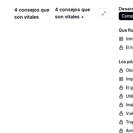
Desarr
4 consejos que
4 consejos que
Compr
son vitales
son vitales
Que flu
Int
El 
Los pil
Obs
Imp
El 
Uti
Imá
Vué
Tro
Arr