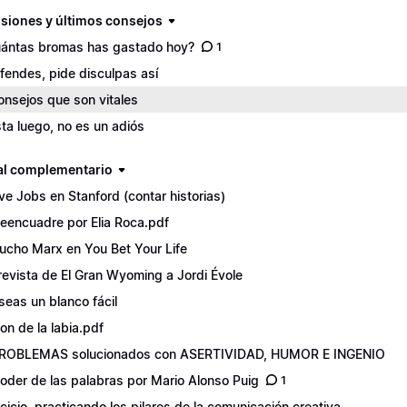
siones y últimos consejos
ántas bromas has gastado hoy?
1
ofendes, pide disculpas así
onsejos que son vitales
ta luego, no es un adiós
al complementario
ve Jobs en Stanford (contar historias)
Reencuadre por Elia Roca.pdf
ucho Marx en You Bet Your Life
revista de El Gran Wyoming a Jordi Évole
seas un blanco fácil
don de la labia.pdf
ROBLEMAS solucionados con ASERTIVIDAD, HUMOR E INGENIO
poder de las palabras por Mario Alonso Puig
1
rcicio, practicando los pilares de la comunicación creativa