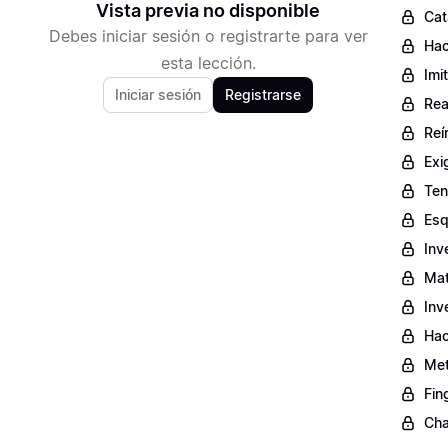
Vista previa no disponible
Cat
Debes iniciar sesión o registrarte para ver
Hac
esta lección.
Imi
Iniciar sesión
Registrarse
Rea
Reí
Exi
Ten
Esq
Inv
Mat
Inv
Hac
Met
Fin
Cha