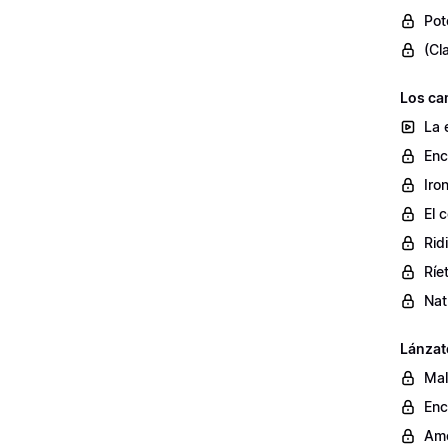
Pot
(Cl
Los ca
La 
Enc
Iro
El 
Rid
Ríe
Nat
Lánzat
Mal
Enc
Ame