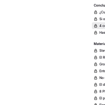
Conclu
¿Cu
Si 
4 c
Has
Materi
Ste
El 
Gro
Ent
No 
El 
8 P
El 
Eje