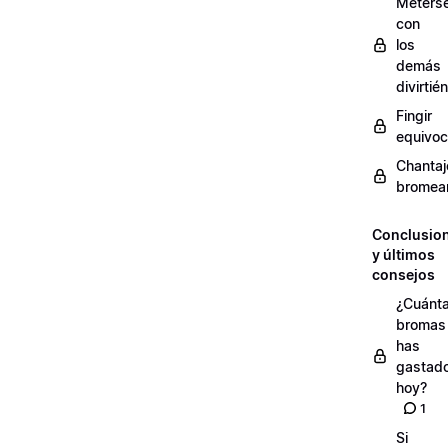
Meters
con
los
demás
divirti
Fingir
equivoc
Chantaj
bromea
Conclusio
y últimos
consejos
¿Cuánt
bromas
has
gastad
hoy?
1
Si