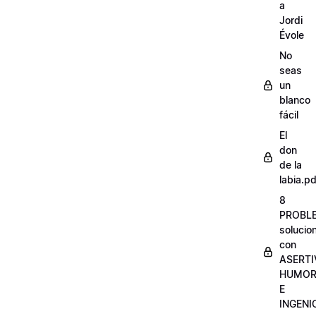
a
Jordi
Évole
No
seas
un
blanco
fácil
El
don
de la
labia.pd
8
PROBL
solucio
con
ASERTI
HUMO
E
INGENI