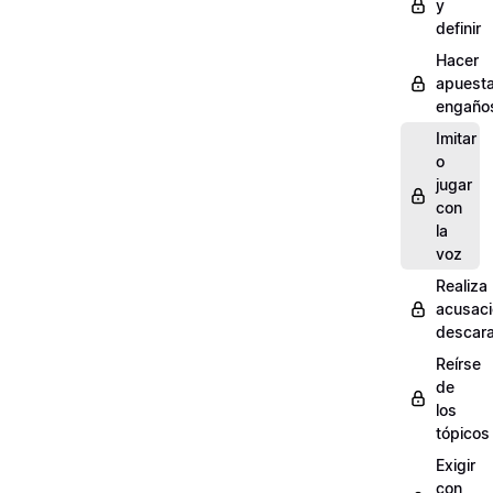
y
definir
Hacer
apuest
engaño
Imitar
o
jugar
con
la
voz
Realiza
acusac
descar
Reírse
de
los
tópicos
Exigir
con