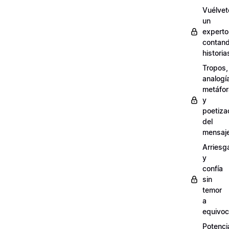
Vuélvet
un
experto
contan
historia
Tropos,
analogí
metáfo
y
poetiza
del
mensaj
Arriesg
y
confía
sin
temor
a
equivoc
Potenci