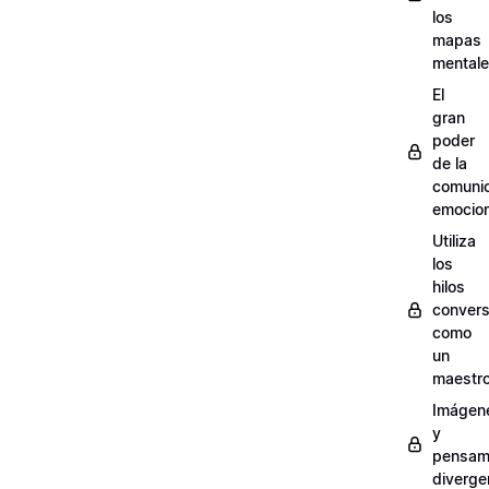
los
mapas
mental
El
gran
poder
de la
comuni
emocion
Utiliza
los
hilos
convers
como
un
maestr
Imágen
y
pensam
diverge