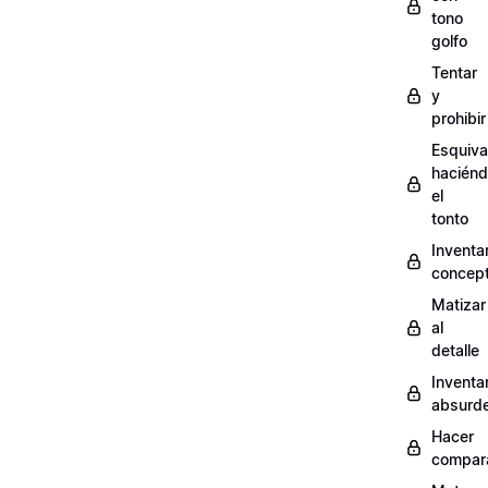
tono
golfo
Tentar
y
prohibir
Esquiva
hacién
el
tonto
Inventa
concep
Matizar
al
detalle
Inventa
absurd
Hacer
compar