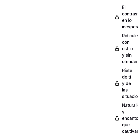
El
contras
en lo
inesper
Ridiculi
con
estilo
y sin
ofender
Ríete
de ti
y de
las
situaci
Natural
y
encant
que
cautiva