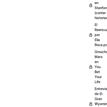
en
Stanfor
(contar
historia
El
Reencu
por
Elia
Roca.p
Grouch
Marx
en
You
Bet
Your
Life
Entrevi
de El
Gran
Wyomi