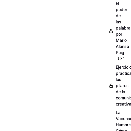
El
poder
de
las
palabra
por
Mario
Alonso
Puig
1
Ejercici
practic
los
pilares
de la
comuni
creativ
La
Vacuna
Humorís
Cómo