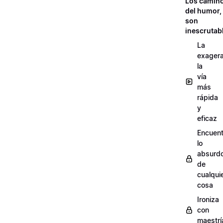
Los camin
del humor,
son
inescrutab
La
exagera
la
vía
más
rápida
y
eficaz
Encuent
lo
absurd
de
cualqui
cosa
Ironiza
con
maestrí