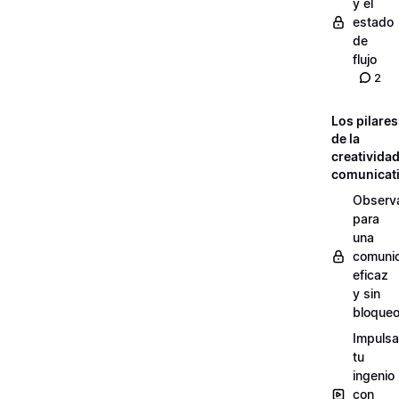
y el
estado
de
flujo
2
Los pilares
de la
creativida
comunicat
Observ
para
una
comuni
eficaz
y sin
bloque
Impulsa
tu
ingenio
con