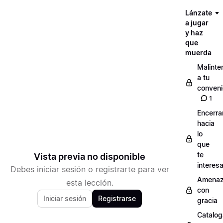
Lánzate
a jugar
y haz
que
muerda
Malinte
a tu
conveni
1
Encerra
hacia
lo
que
te
Vista previa no disponible
interes
Debes iniciar sesión o registrarte para ver
Amenaz
esta lección.
con
Iniciar sesión
Registrarse
gracia
Catalog