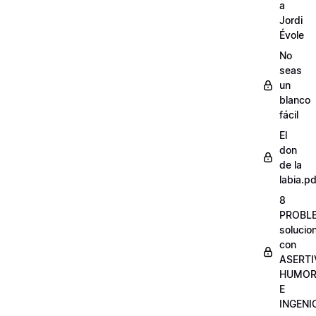
a
Jordi
Évole
No
seas
un
blanco
fácil
El
don
de la
labia.pd
8
PROBL
solucio
con
ASERTI
HUMO
E
INGENI