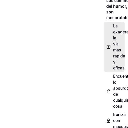
Los camin
del humor,
son
inescrutab
La
exagera
la
vía
más
rápida
y
eficaz
Encuent
lo
absurd
de
cualqui
cosa
Ironiza
con
maestrí