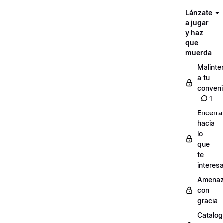
Lánzate
a jugar
y haz
que
muerda
Malinte
a tu
conveni
1
Encerra
hacia
lo
que
te
interes
Amenaz
con
gracia
Catalog