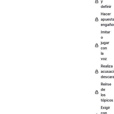
y
definir
Hacer
apuest
engaño
Imitar
o
jugar
con
la
voz
Realiza
acusac
descar
Reírse
de
los
tópicos
Exigir
con