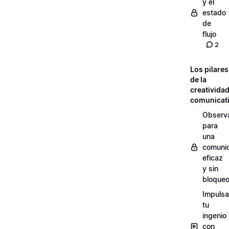
y el
estado
de
flujo
2
Los pilares
de la
creativida
comunicat
Observ
para
una
comuni
eficaz
y sin
bloque
Impulsa
tu
ingenio
con