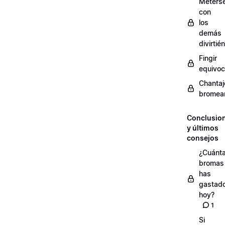
Meters
con
los
demás
divirti
Fingir
equivoc
Chantaj
bromea
Conclusio
y últimos
consejos
¿Cuánt
bromas
has
gastad
hoy?
1
Si