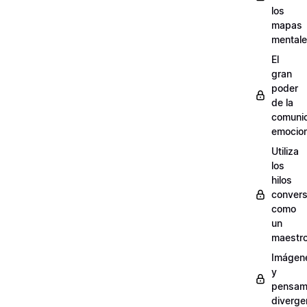
los
mapas
mental
El
gran
poder
de la
comuni
emocion
Utiliza
los
hilos
convers
como
un
maestr
Imágen
y
pensam
diverge