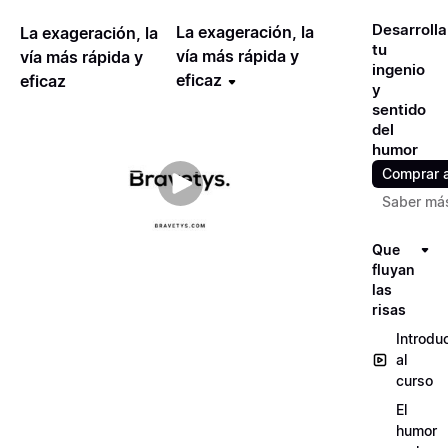
Desarrolla
La exageración, la
La exageración, la
tu
vía más rápida y
vía más rápida y
ingenio
eficaz
eficaz
y
sentido
del
humor
Comprar 
Saber má
Que
fluyan
las
risas
Introdu
al
curso
El
humor