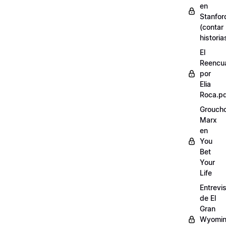
en
Stanfor
(contar
historia
El
Reencu
por
Elia
Roca.p
Grouch
Marx
en
You
Bet
Your
Life
Entrevi
de El
Gran
Wyomi