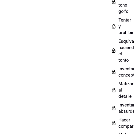
tono
golfo
Tentar
y
prohibir
Esquiva
hacién
el
tonto
Inventa
concep
Matizar
al
detalle
Inventa
absurd
Hacer
compar