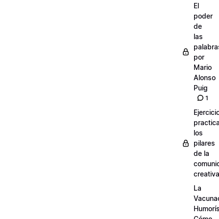
El
poder
de
las
palabra
por
Mario
Alonso
Puig
1
Ejercici
practic
los
pilares
de la
comuni
creativ
La
Vacuna
Humorís
Cómo