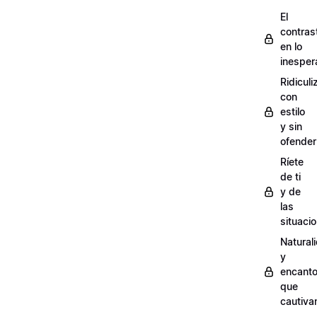
El
contras
en lo
inesper
Ridiculi
con
estilo
y sin
ofender
Ríete
de ti
y de
las
situaci
Natural
y
encant
que
cautiva