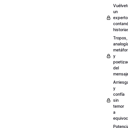
Vuélvet
un
experto
contan
historia
Tropos,
analogí
metáfo
y
poetiza
del
mensaj
Arriesg
y
confía
sin
temor
a
equivoc
Potenci