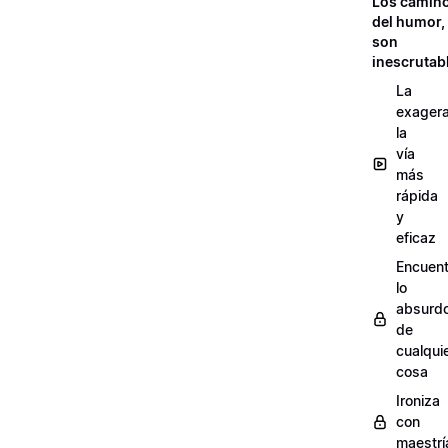
Los camin
del humor,
son
inescrutab
La
exagera
la
vía
más
rápida
y
eficaz
Encuent
lo
absurd
de
cualqui
cosa
Ironiza
con
maestrí