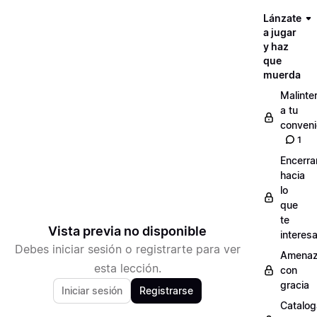
Lánzate
a jugar
y haz
que
muerda
Malinte
a tu
conveni
1
Encerra
hacia
lo
que
te
Vista previa no disponible
interes
Debes iniciar sesión o registrarte para ver
Amenaz
esta lección.
con
gracia
Iniciar sesión
Registrarse
Catalog