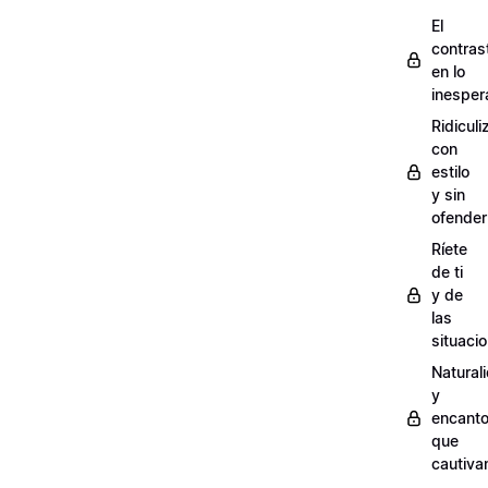
El
contras
en lo
inesper
Ridiculi
con
estilo
y sin
ofender
Ríete
de ti
y de
las
situaci
Natural
y
encant
que
cautiva