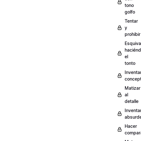
tono
golfo
Tentar
y
prohibir
Esquiva
hacién
el
tonto
Inventa
concep
Matizar
al
detalle
Inventa
absurd
Hacer
compar