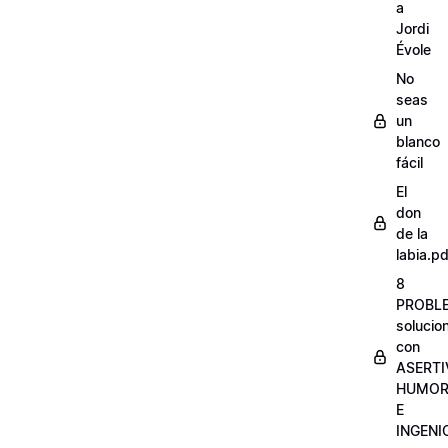
a
Jordi
Évole
No
seas
un
blanco
fácil
El
don
de la
labia.pd
8
PROBL
solucio
con
ASERTI
HUMO
E
INGENI