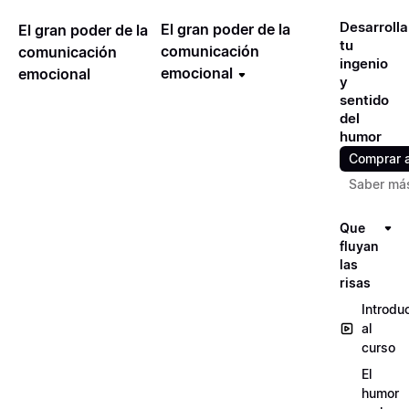
Desarrolla
El gran poder de la
El gran poder de la
tu
comunicación
comunicación
ingenio
emocional
emocional
y
sentido
del
humor
Comprar 
Saber má
Que
fluyan
las
risas
Introdu
al
curso
El
humor