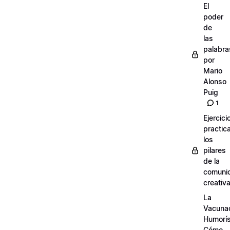
El
poder
de
las
palabra
por
Mario
Alonso
Puig
1
Ejercici
practic
los
pilares
de la
comuni
creativ
La
Vacuna
Humorís
Cómo