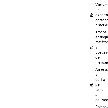
Vuélvet
un
experto
contan
historia
Tropos,
analogí
metáfo
y
poetiza
del
mensaj
Arriesg
y
confía
sin
temor
a
equivoc
Potenci