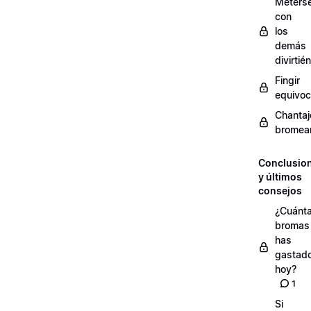
Meters
con
los
demás
divirti
Fingir
equivoc
Chantaj
bromea
Conclusio
y últimos
consejos
¿Cuánt
bromas
has
gastad
hoy?
1
Si