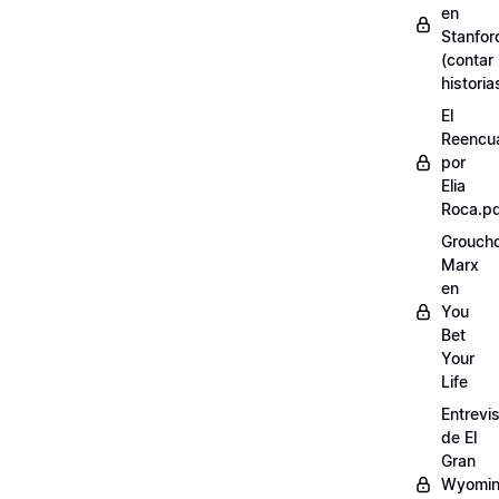
en
Stanfor
(contar
historia
El
Reencu
por
Elia
Roca.p
Grouch
Marx
en
You
Bet
Your
Life
Entrevi
de El
Gran
Wyomi