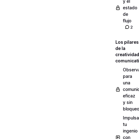
y el
estado
de
flujo
2
Los pilares
de la
creativida
comunicat
Observ
para
una
comuni
eficaz
y sin
bloque
Impulsa
tu
ingenio
con