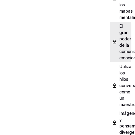
los
mapas
mental
El
gran
poder
de la
comuni
emocion
Utiliza
los
hilos
convers
como
un
maestr
Imágen
y
pensam
diverge