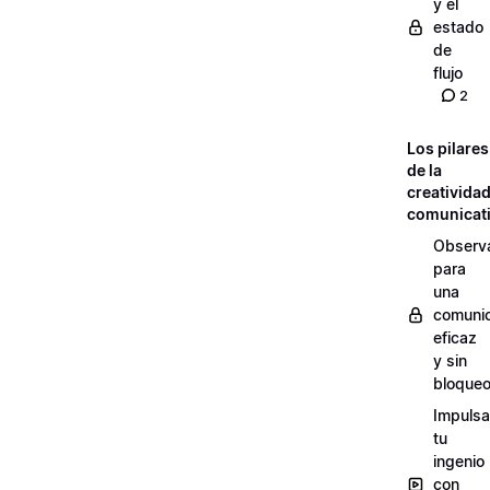
y el
estado
de
flujo
2
Los pilares
de la
creativida
comunicat
Observ
para
una
comuni
eficaz
y sin
bloque
Impulsa
tu
ingenio
con