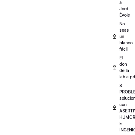
a
Jordi
Évole
No
seas
un
blanco
fácil
El
don
de la
labia.pd
8
PROBL
solucio
con
ASERTI
HUMO
E
INGENI