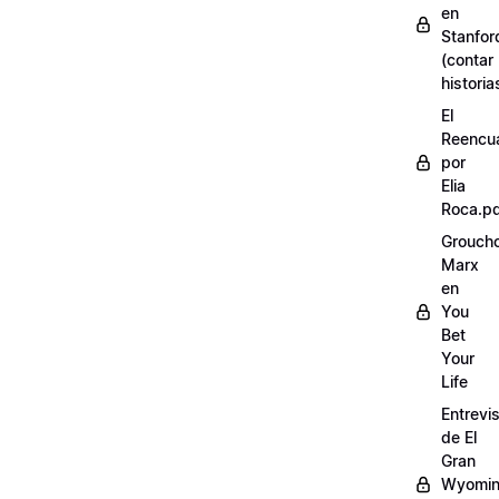
en
Stanfor
(contar
historia
El
Reencu
por
Elia
Roca.p
Grouch
Marx
en
You
Bet
Your
Life
Entrevi
de El
Gran
Wyomi