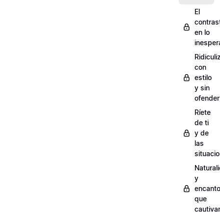
El
contras
en lo
inesper
Ridiculi
con
estilo
y sin
ofender
Ríete
de ti
y de
las
situaci
Natural
y
encant
que
cautiva