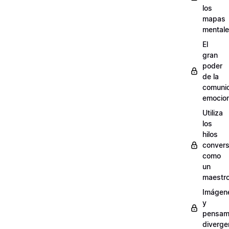
los
mapas
mental
El
gran
poder
de la
comuni
emocion
Utiliza
los
hilos
convers
como
un
maestr
Imágen
y
pensam
diverge