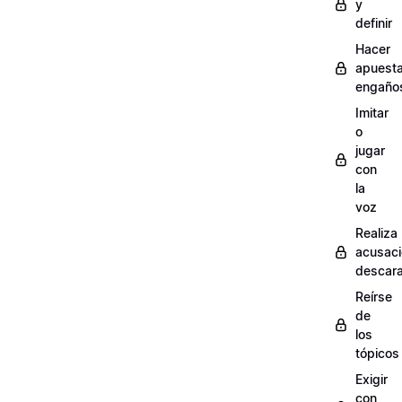
y
definir
Hacer
apuest
engaño
Imitar
o
jugar
con
la
voz
Realiza
acusac
descar
Reírse
de
los
tópicos
Exigir
con