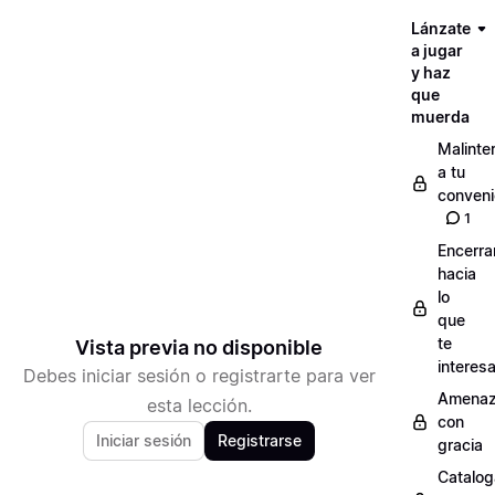
Lánzate
a jugar
y haz
que
muerda
Malinte
a tu
conveni
1
Encerra
hacia
lo
que
te
Vista previa no disponible
interes
Debes iniciar sesión o registrarte para ver
Amenaz
esta lección.
con
Iniciar sesión
Registrarse
gracia
Catalog