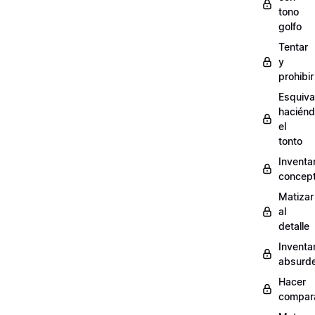
tono
golfo
Tentar
y
prohibir
Esquiva
hacién
el
tonto
Inventa
concep
Matizar
al
detalle
Inventa
absurd
Hacer
compar