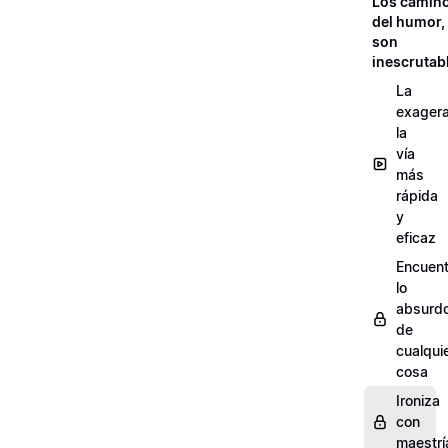
Los camin
del humor,
son
inescrutab
La
exagera
la
vía
más
rápida
y
eficaz
Encuent
lo
absurd
de
cualqui
cosa
Ironiza
con
maestrí