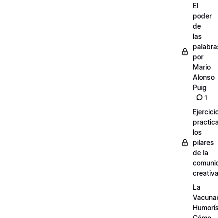
El
poder
de
las
palabra
por
Mario
Alonso
Puig
1
Ejercici
practic
los
pilares
de la
comuni
creativ
La
Vacuna
Humorís
Cómo