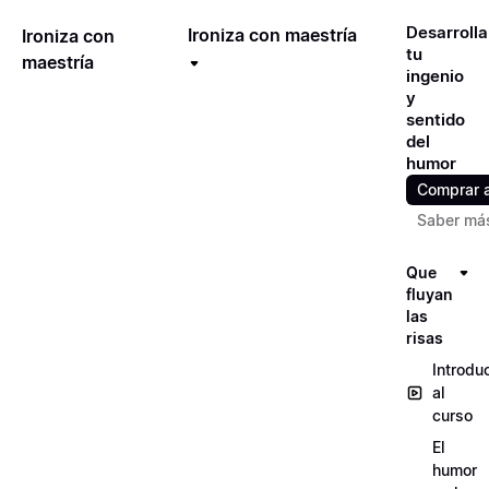
Desarrolla
Ironiza con maestría
Ironiza con
tu
maestría
ingenio
y
sentido
del
humor
Comprar 
Saber má
Que
fluyan
las
risas
Introdu
al
curso
El
humor