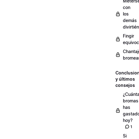
Meters
con
los
demás
divirti
Fingir
equivoc
Chantaj
bromea
Conclusio
y últimos
consejos
¿Cuánt
bromas
has
gastad
hoy?
1
Si