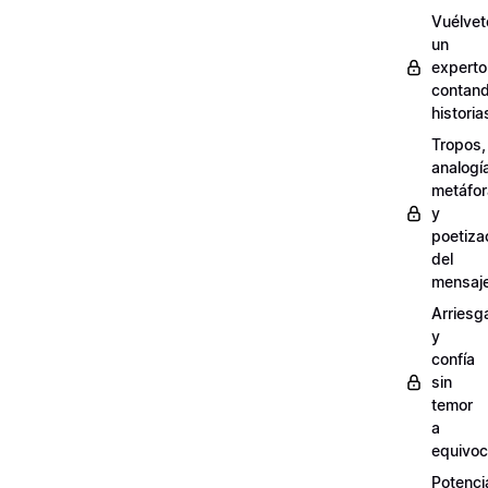
Vuélvet
un
experto
contan
historia
Tropos,
analogí
metáfo
y
poetiza
del
mensaj
Arriesg
y
confía
sin
temor
a
equivoc
Potenci