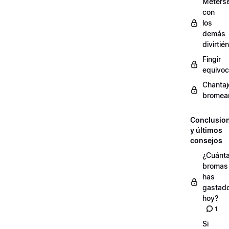
Meters
con
los
demás
divirti
Fingir
equivoc
Chantaj
bromea
Conclusio
y últimos
consejos
¿Cuánt
bromas
has
gastad
hoy?
1
Si