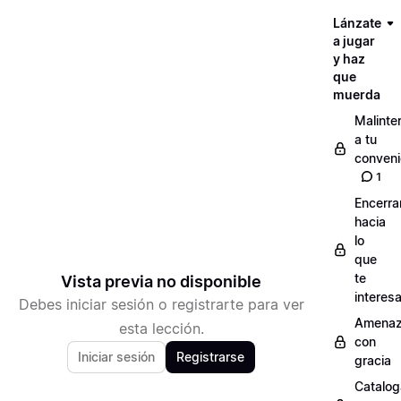
Lánzate
a jugar
y haz
que
muerda
Malinte
a tu
conveni
1
Encerra
hacia
lo
que
te
Vista previa no disponible
interes
Debes iniciar sesión o registrarte para ver
Amenaz
esta lección.
con
Iniciar sesión
Registrarse
gracia
Catalog