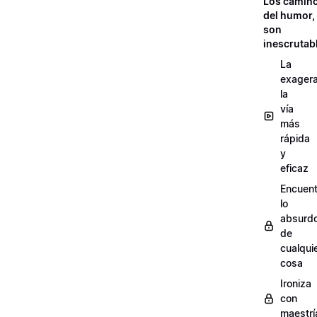
Los camin
del humor,
son
inescrutab
La
exagera
la
vía
más
rápida
y
eficaz
Encuent
lo
absurd
de
cualqui
cosa
Ironiza
con
maestrí