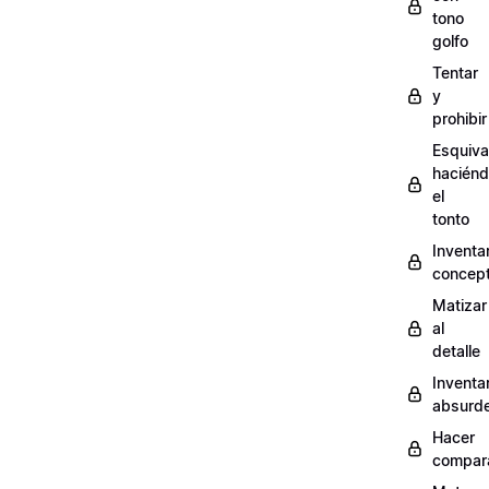
tono
golfo
Tentar
y
prohibir
Esquiva
hacién
el
tonto
Inventa
concep
Matizar
al
detalle
Inventa
absurd
Hacer
compar