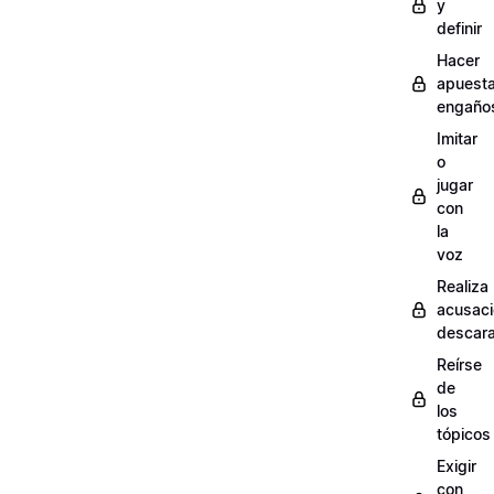
y
definir
Hacer
apuest
engaño
Imitar
o
jugar
con
la
voz
Realiza
acusac
descar
Reírse
de
los
tópicos
Exigir
con