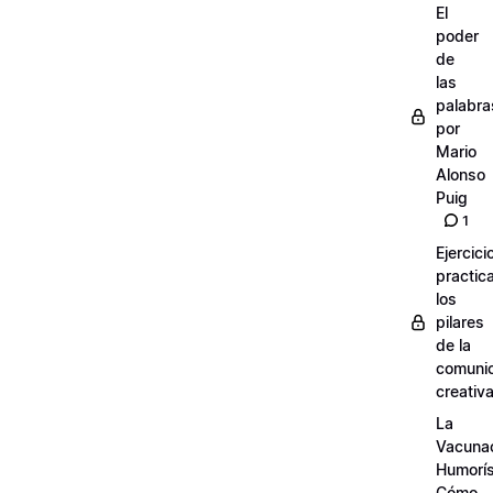
El
poder
de
las
palabra
por
Mario
Alonso
Puig
1
Ejercici
practic
los
pilares
de la
comuni
creativ
La
Vacuna
Humorís
Cómo