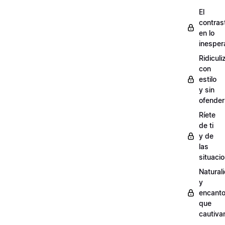
El
contras
en lo
inesper
Ridiculi
con
estilo
y sin
ofender
Ríete
de ti
y de
las
situaci
Natural
y
encant
que
cautiva