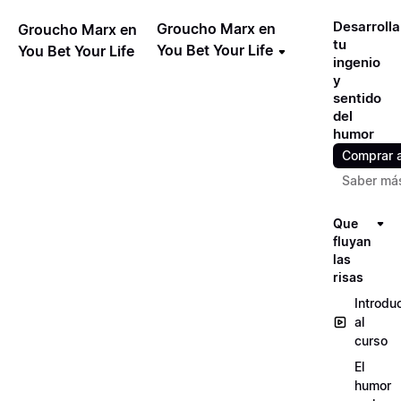
Desarrolla
Groucho Marx en
Groucho Marx en
tu
You Bet Your Life
You Bet Your Life
ingenio
y
sentido
del
humor
Comprar 
Saber má
Que
fluyan
las
risas
Introdu
al
curso
El
humor