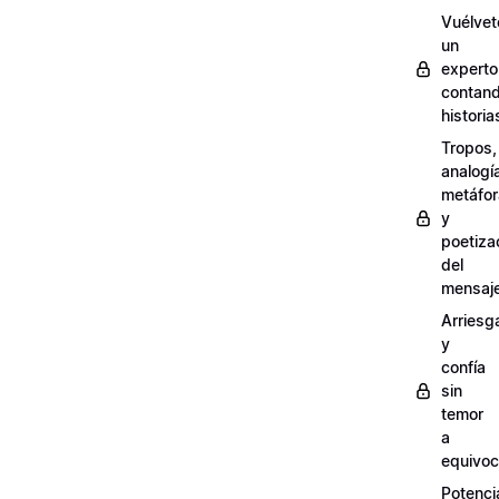
Vuélvet
un
experto
contan
historia
Tropos,
analogí
metáfo
y
poetiza
del
mensaj
Arriesg
y
confía
sin
temor
a
equivoc
Potenci