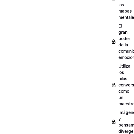
los
mapas
mental
El
gran
poder
de la
comuni
emocion
Utiliza
los
hilos
convers
como
un
maestr
Imágen
y
pensam
diverge