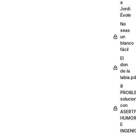
a
Jordi
Évole
No
seas
un
blanco
fácil
El
don
de la
labia.pd
8
PROBL
solucio
con
ASERTI
HUMO
E
INGENI