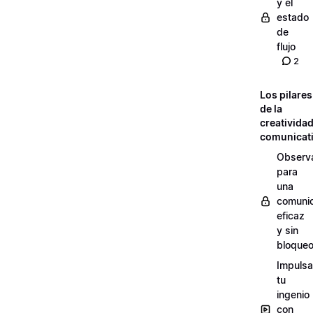
y el
estado
de
flujo
2
Los pilares
de la
creativida
comunicat
Observ
para
una
comuni
eficaz
y sin
bloque
Impulsa
tu
ingenio
con