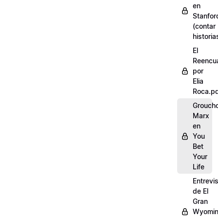
en
Stanfor
(contar
historia
El
Reencu
por
Elia
Roca.p
Grouch
Marx
en
You
Bet
Your
Life
Entrevi
de El
Gran
Wyomi